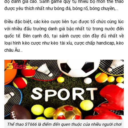
độ đánh giá cao. Sảnh game quy tụ nhiều bộ môn thể thao
được yêu thích nhất như bóng đá, bóng rổ, bóng chuyền,…
Điều đặc biệt, các kèo cược liên tục được tổ chức cùng lúc
với nhiều đấu trường danh giá bậc nhất từ trong nước đến
quốc tế. Bên cạnh đó, tại sảnh cược còn đầy đủ nhất về
loại hình kèo cược như kèo tài xỉu, cược chấp handicap, kèo
châu Âu…
Thể thao ST666 là điểm đến quen thuộc của nhiều người chơi