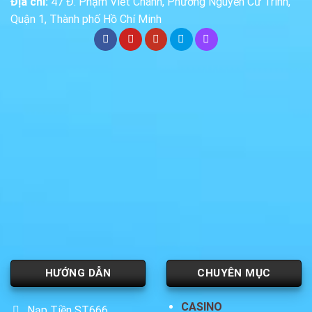
Địa chỉ:
47 Đ. Phạm Viết Chánh, Phường Nguyễn Cư Trinh,
Quận 1, Thành phố Hồ Chí Minh
HƯỚNG DẪN
CHUYÊN MỤC
CASINO
Nạp Tiền ST666