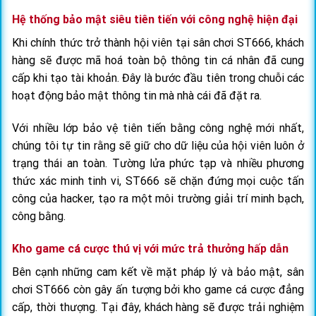
Hệ thống bảo mật siêu tiên tiến với công nghệ hiện đại
Khi chính thức trở thành hội viên tại sân chơi ST666, khách
hàng sẽ được mã hoá toàn bộ thông tin cá nhân đã cung
cấp khi tạo tài khoản. Đây là bước đầu tiên trong chuỗi các
hoạt động bảo mật thông tin mà nhà cái đã đặt ra.
Với nhiều lớp bảo vệ tiên tiến bằng công nghệ mới nhất,
chúng tôi tự tin rằng sẽ giữ cho dữ liệu của hội viên luôn ở
trạng thái an toàn. Tường lửa phức tạp và nhiều phương
thức xác minh tinh vi, ST666 sẽ chặn đứng mọi cuộc tấn
công của hacker, tạo ra một môi trường giải trí minh bạch,
công bằng.
Kho game cá cược thú vị với mức trả thưởng hấp dẫn
Bên cạnh những cam kết về mặt pháp lý và bảo mật, sân
chơi ST666 còn gây ấn tượng bởi kho game cá cược đẳng
cấp, thời thượng. Tại đây, khách hàng sẽ được trải nghiệm