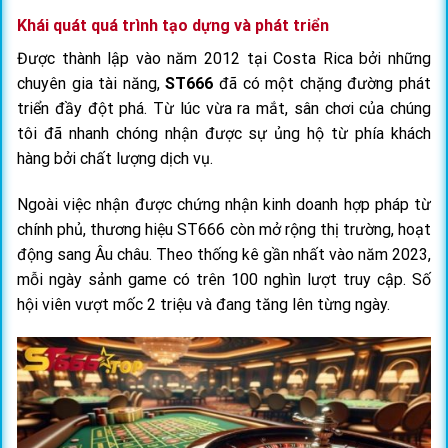
Khái quát quá trình tạo dựng và phát triển
Được thành lập vào năm 2012 tại Costa Rica bởi những
chuyên gia tài năng,
ST666
đã có một chặng đường phát
triển đầy đột phá. Từ lúc vừa ra mắt, sân chơi của chúng
tôi đã nhanh chóng nhận được sự ủng hộ từ phía khách
hàng bởi chất lượng dịch vụ.
Ngoài việc nhận được chứng nhận kinh doanh hợp pháp từ
chính phủ, thương hiệu ST666 còn mở rộng thị trường, hoạt
động sang Âu châu. Theo thống kê gần nhất vào năm 2023,
mỗi ngày sảnh game có trên 100 nghìn lượt truy cập. Số
hội viên vượt mốc 2 triệu và đang tăng lên từng ngày.