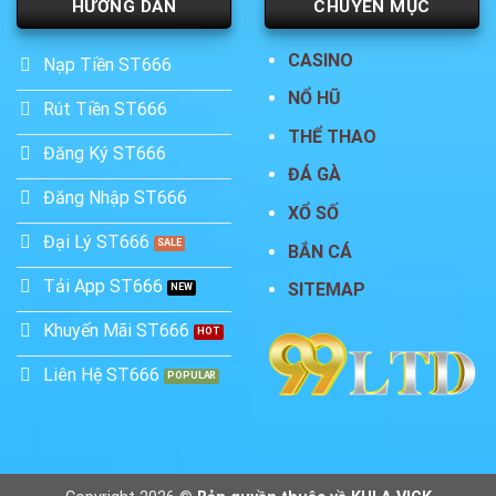
HƯỚNG DẪN
CHUYÊN MỤC
CASINO
Nạp Tiền ST666
NỔ HŨ
Rút Tiền ST666
THỂ THAO
Đăng Ký ST666
ĐÁ GÀ
Đăng Nhập ST666
XỔ SỐ
Đại Lý ST666
BẮN CÁ
Tải App ST666
SITEMAP
Khuyến Mãi ST666
Liên Hệ ST666