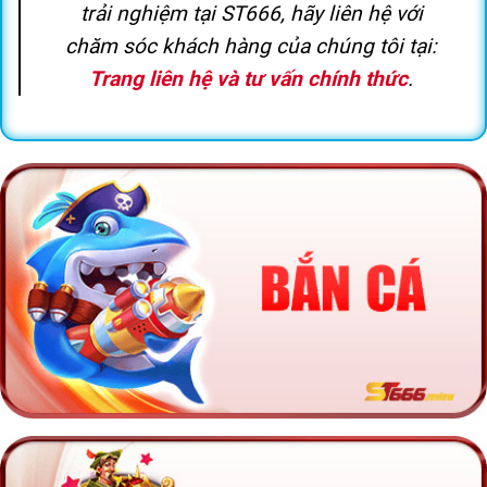
trải nghiệm tại ST666, hãy liên hệ với
chăm sóc khách hàng của chúng tôi tại:
Trang liên hệ và tư vấn chính thức
.