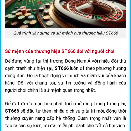
Quá trình xây dựng và sứ mệnh của thương hiệu ST666
Sứ mệnh của thương hiệu ST666 đối với người chơi
Để đứng vững tại thị trường Đông Nam Á với nhiều đối thủ
cạnh tranh như hiện tại,
ST666
luôn đi theo phương hướng
đúng đắn. Đó là hoạt động vì lợi ích và niềm vui của khách
hàng. Đối với chúng tôi, sự tin tưởng và đồng hành của
người chơi chính là sứ mệnh quan trọng nhất.
Để đạt được mục tiêu phát triển mở rộng trong tương lai,
ST666
sẽ đầu tư thêm nhiều dịch vụ giải trí mới, đồng thời
thường xuyên nâng cấp hệ thống. Quan trọng nhất vẫn là
tạo ra các sự kiện, ưu đãi miễn phí dành cho tất cả hội viên.