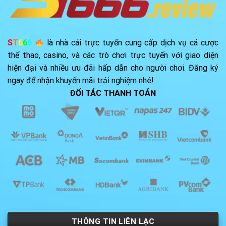
S
T
6
6
6
là nhà cái trực tuyến cung cấp dịch vụ cá cược
thể thao, casino, và các trò chơi trực tuyến với giao diện
hiện đại và nhiều ưu đãi hấp dẫn cho người chơi. Đăng ký
ngay để nhận khuyến mãi trải nghiệm nhé!
ĐỐI TÁC THANH TOÁN
THÔNG TIN LIÊN LẠC