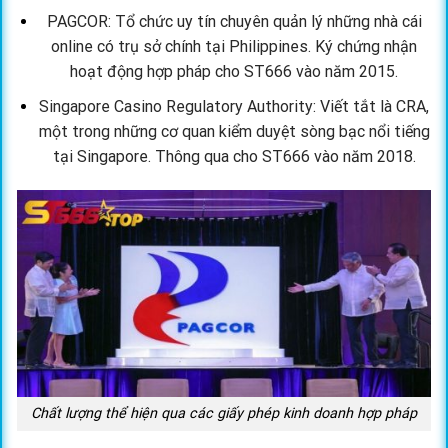
PAGCOR: Tổ chức uy tín chuyên quản lý những nhà cái
online có trụ sở chính tại Philippines. Ký chứng nhận
hoạt động hợp pháp cho ST666 vào năm 2015.
Singapore Casino Regulatory Authority: Viết tắt là CRA,
một trong những cơ quan kiểm duyệt sòng bạc nổi tiếng
tại Singapore. Thông qua cho ST666 vào năm 2018.
Chất lượng thể hiện qua các giấy phép kinh doanh hợp pháp